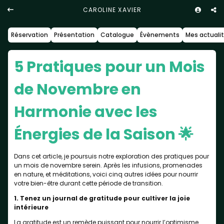
CAROLINE XAVIER
Réservation
Présentation
Catalogue
Évènements
Mes actuali
5 Pratiques pour un Mois
de Novembre en
Harmonie avec les
Énergies de la Saison 🌟
Dans cet article, je poursuis notre exploration des pratiques pour
un mois de novembre serein. Après les infusions, promenades
en nature, et méditations, voici cinq autres idées pour nourrir
votre bien-être durant cette période de transition.
1. Tenez un journal de gratitude pour cultiver la joie
intérieure
La gratitude est un remède puissant pour nourrir l’optimisme.