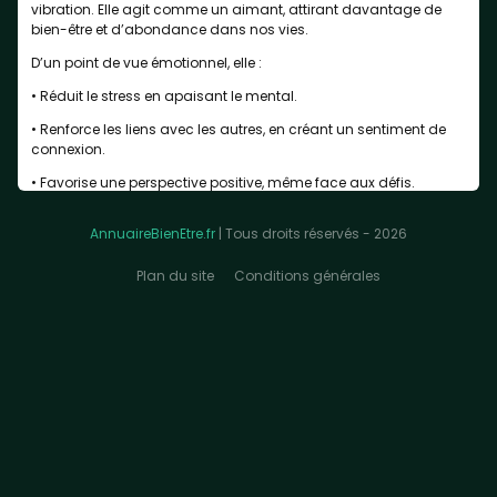
vibration. Elle agit comme un aimant, attirant davantage de
bien-être et d’abondance dans nos vies.
D’un point de vue émotionnel, elle :
• Réduit le stress en apaisant le mental.
• Renforce les liens avec les autres, en créant un sentiment de
connexion.
• Favorise une perspective positive, même face aux défis.
Et si tu faisais de la gratitude ton rituel quotidien pour cette fin
AnnuaireBienEtre.fr
| Tous droits réservés - 2026
d’année ?
Un exercice simple : ton carnet de gratitude
Plan du site
Conditions générales
Voici une pratique douce et accessible :