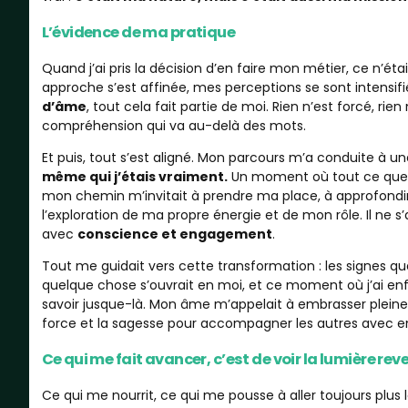
L’évidence de ma pratique
Quand j’ai pris la décision d’en faire mon métier, ce n’ét
approche s’est affinée, mes perceptions se sont intensif
d’âme
, tout cela fait partie de moi. Rien n’est forcé, ri
compréhension qui va au-delà des mots.
Et puis, tout s’est aligné. Mon parcours m’a conduite à u
même qui j’étais vraiment.
Un moment où tout ce que j’
mon chemin m’invitait à prendre ma place, à approfondir
l’exploration de ma propre énergie et de mon rôle. Il ne 
avec
conscience et engagement
.
Tout me guidait vers cette transformation : les signes qu
quelque chose s’ouvrait en moi, et ce moment où j’ai en
savoir jusque-là. Mon âme m’appelait à embrasser pleine
force et la sagesse pour accompagner les autres avec e
Ce qui me fait avancer, c’est de voir la lumière reve
Ce qui me nourrit, ce qui me pousse à aller toujours plus