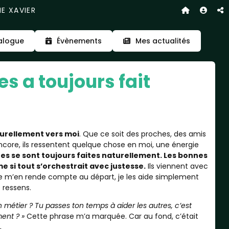
E XAVIER
alogue
Évènements
Mes actualités
s a toujours fait
urellement vers moi
. Que ce soit des proches, des amis
core, ils ressentent quelque chose en moi, une énergie
es se sont toujours faites naturellement. Les bonnes
si tout s’orchestrait avec justesse.
Ils viennent avec
e je m’en rende compte au départ, je les aide simplement
 ressens.
n métier ? Tu passes ton temps à aider les autres, c’est
ent ? »
Cette phrase m’a marquée. Car au fond, c’était
.